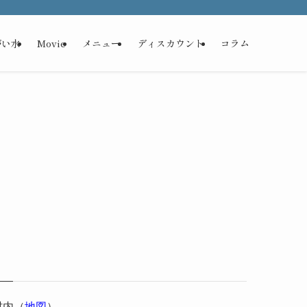
がい水
Movie
メニュー
ディスカウント
コラム
村内（
地図
）