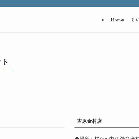
Home
ち
ント
吉原金村店
◆場所：桜なべ中江別館 金